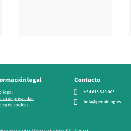
formación legal
Contacto

o legal
+34 615 548 003
tica de privacidad

hola@peopleing.es
tica de cookies
echos reservados | Desarrollo Web
ETL Digital