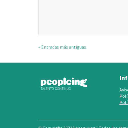
« Entradas más antiguas
In
Avis
Polí
Polí
© Copyright 2024 | peopleing | Todos los der