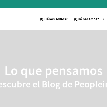
¿Quiénes somos?
¿Qué hacemos?
Lo que pensamos
escubre el Blog de Peoplei