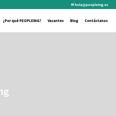
✉ hola@peopleing.es
¿Por qué PEOPLEING?
Vacantes
Blog
Contáctanos
ng