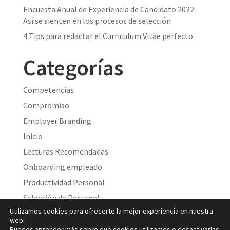
Encuesta Anual de Experiencia de Candidato 2022:
Así se sienten en los procesos de selección
4 Tips para redactar el Curriculum Vitae perfecto
Categorías
Competencias
Compromiso
Employer Branding
Inicio
Lecturas Recomendadas
Onboarding empleado
Productividad Personal
Selección de Personal
Utilizamos cookies para ofrecerte la mejor experiencia en nuestra
Sin categoría
web.
Social Marketing
Puedes aprender más sobre qué cookies utilizamos o desactivarlas