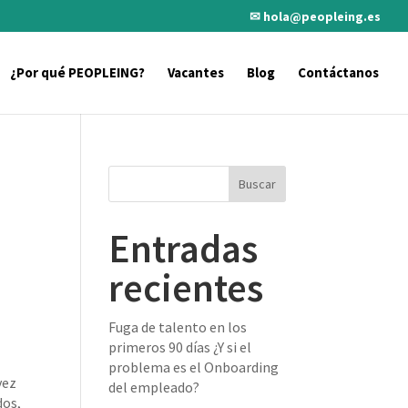
✉ hola@peopleing.es
¿Por qué PEOPLEING?
Vacantes
Blog
Contáctanos
Entradas
recientes
Fuga de talento en los
primeros 90 días ¿Y si el
problema es el Onboarding
vez
del empleado?
dos,